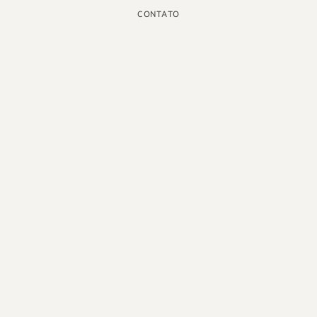
CONTATO
INSTAGRAM
GOOGLE
FACEBOOK
LINKEDIN
PINTEREST
YOUTUBE
X
PORTUGUÊS DO BRASIL