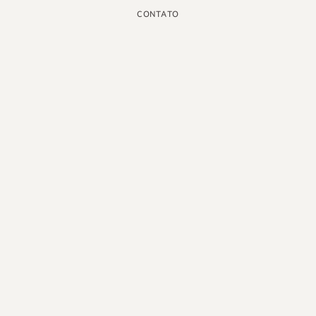
CONTATO
INSTAGRAM
GOOGLE
FACEBOOK
LINKEDIN
PINTEREST
YOUTUBE
X
PORTUGUÊS DO BRASIL