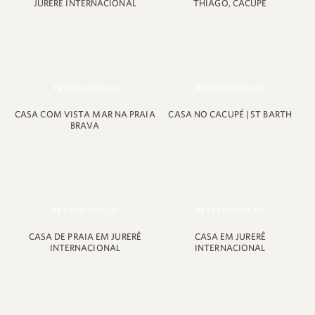
JURERÊ INTERNACIONAL
THIAGO, CACUPÉ
R$ 3.980.000,00
R$ 12.000.000,00
CASA COM VISTA MAR NA PRAIA
CASA NO CACUPÉ | ST BARTH
BRAVA
R$ 7.500.000,00
R$ 13.500.000,00
CASA DE PRAIA EM JURERÊ
CASA EM JURERÊ
INTERNACIONAL
INTERNACIONAL