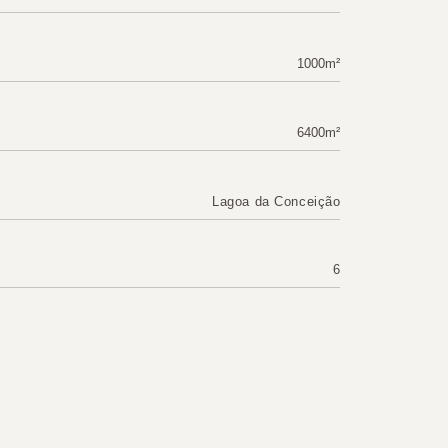
1000m²
6400m²
Lagoa da Conceição
6
4
Beira da Lagoa