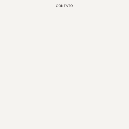
CONTATO
INSTAGRAM
GOOGLE
FACEBOOK
LINKEDIN
PINTEREST
YOUTUBE
X
PORTUGUÊS DO BRASIL