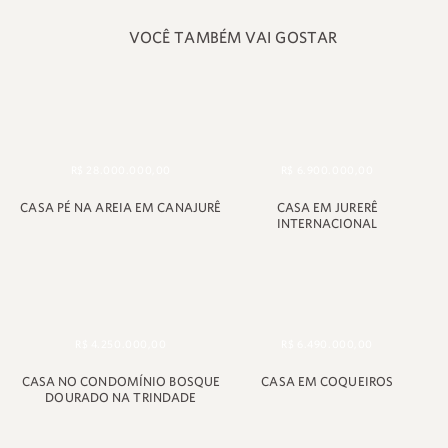
VOCÊ TAMBÉM VAI GOSTAR
R$ 28.000.000,00
R$ 6.900.000,00
CASA PÉ NA AREIA EM CANAJURÊ
CASA EM JURERÊ
INTERNACIONAL
+55 48 99660 6799
R$ 4.250.000,00
R$ 6.490.000,00
CASA NO CONDOMÍNIO BOSQUE
CASA EM COQUEIROS
DOURADO NA TRINDADE