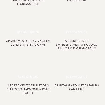
SUÍTES NO CENTRO DE
EM JURERÊ IN
FLORIANÓPOLIS
R$ 2.600.000,00
R$ 5.364.000,00
APARTAMENTO NO VIVACE EM
MERAKI SUNSET:
JURERÊ INTERNACIONAL
EMPREENDIMENTO NO JOÃO
PAULO EM FLORIANÓPOLIS
R$ 2.332.450,00
R$ 3.949.000,00
APARTAMENTO DUPLEX DE 2
APARTAMENTO VISTA MAR EM
SUÍTES NO HARMONIE – JOÃO
CANAJURÊ
PAULO