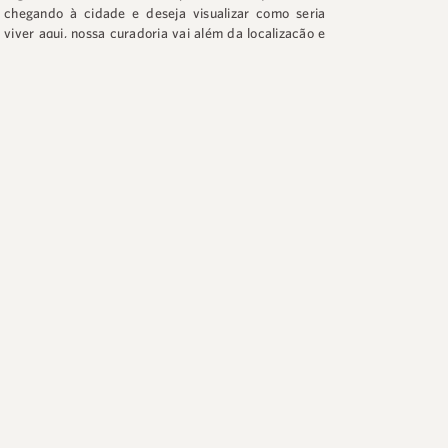
chegando à cidade e deseja visualizar como seria
viver aqui, nossa curadoria vai além da localização e
metragem.
Selecionamos imóveis que se encaixam
perfeitamente no seu momento de vida,
considerando aspectos como rotina com crianças,
sugestões de escolas, esportes, negócios, atividades
especiais e a dinâmica de cada bairro — sempre com
olhar sensível às suas necessidades e preferências.
Ou seja, desde a pesquisa até a negociação, estamos
ao seu lado em cada etapa do processo.
Com nossa experiência e alto conhecimento da
região, vamos encontrar o lugar ideal para você viver
e investir. Estamos em
Jurerê Internacional
, na
Rua
Prof. Heinz Braunsperger, 88 – Loja 3
.
Agende sua
visita.
R$ 2.900.000,00
NO CENTRO
APARTAMENTO NO PÁTIO JURERÊ
♠
Siga no Instagram: @luxuryhomefloripa