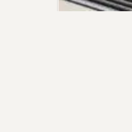
+55 48 99660 6799
R$ 1.479.000,00
APARTAMENTO DUPLEX | PLAZA LOFT EM
APARTAMEN
JURERÊ
HALL |