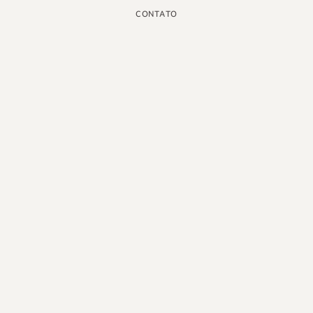
CONTATO
INSTAGRAM
GOOGLE
FACEBOOK
LINKEDIN
PINTEREST
YOUTUBE
X
PORTUGUÊS DO BRASIL