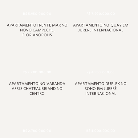
R$ 5.950.000,00
R$ 7.900.000,00
+55 48 99660 6799
APARTAMENTO FRENTE MAR NO
APARTAMENTO NO QUAY EM
NOVO CAMPECHE,
JURERÊ INTERNACIONAL
FLORIANÓPOLIS
R$ 7.200.000,00
R$ 4.950.000,00
APARTAMENTO NO VARANDA
APARTAMENTO DUPLEX NO
ASSIS CHATEAUBRIAND NO
SOHO EM JURERÊ
CENTRO
INTERNACIONAL
R$ 2.780.000,00
R$ 4.000.000,00