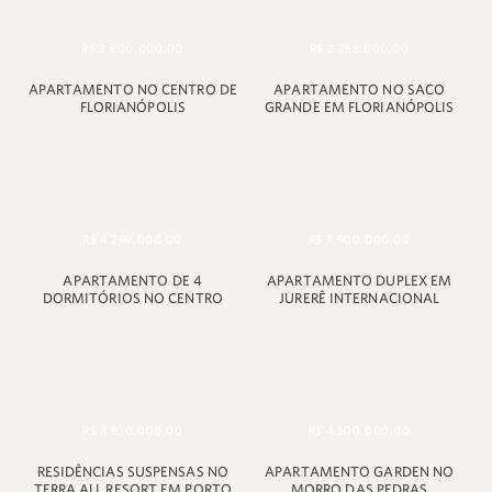
+55 48 99660 6799
R$ 3.800.000,00
R$ 2.258.000,00
APARTAMENTO NO CENTRO DE
APARTAMENTO NO SACO
FLORIANÓPOLIS
GRANDE EM FLORIANÓPOLIS
R$ 4.299.000,00
R$ 7.900.000,00
APARTAMENTO DE 4
APARTAMENTO DUPLEX EM
DORMITÓRIOS NO CENTRO
JURERÊ INTERNACIONAL
R$ 4.930.000,00
R$ 4.500.000,00
RESIDÊNCIAS SUSPENSAS NO
APARTAMENTO GARDEN NO
TERRA ALL RESORT EM PORTO
MORRO DAS PEDRAS