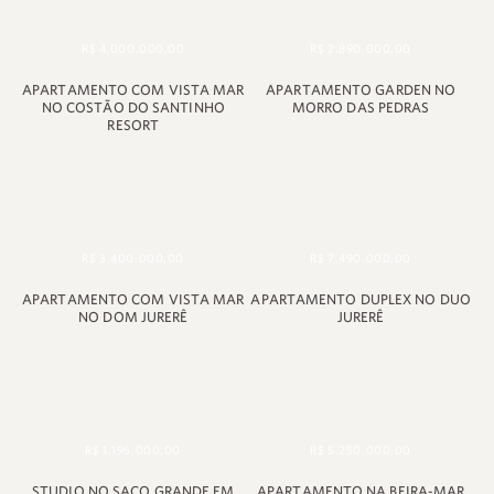
+55 48 99660 6799
R$ 4.000.000,00
R$ 2.890.000,00
APARTAMENTO COM VISTA MAR
APARTAMENTO GARDEN NO
NO COSTÃO DO SANTINHO
MORRO DAS PEDRAS
RESORT
R$ 3.400.000,00
R$ 7.490.000,00
APARTAMENTO COM VISTA MAR
APARTAMENTO DUPLEX NO DUO
NO DOM JURERÊ
JURERÊ
R$ 1.195.000,00
R$ 5.250.000,00
STUDIO NO SACO GRANDE EM
APARTAMENTO NA BEIRA-MAR