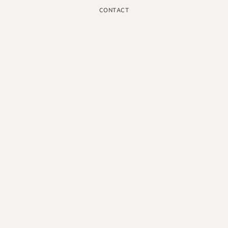
CONTACT
INSTAGRAM
GOOGLE
FACEBOOK
LINKEDIN
PINTEREST
YOUTUBE
X
FRANÇAIS