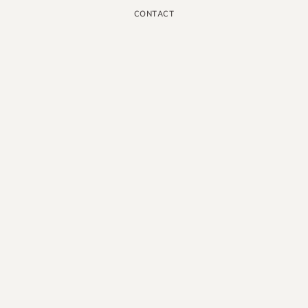
CONTACT
INSTAGRAM
GOOGLE
FACEBOOK
LINKEDIN
PINTEREST
YOUTUBE
X
FRANÇAIS