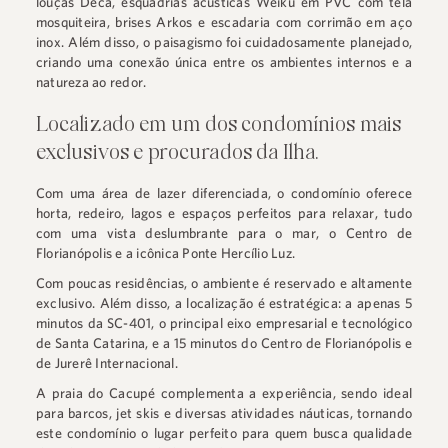
louças Deca, esquadrias acústicas Weiku em PVC com tela
mosquiteira, brises Arkos e escadaria com corrimão em aço
inox. Além disso, o paisagismo foi cuidadosamente planejado,
criando uma conexão única entre os ambientes internos e a
natureza ao redor.
Localizado em um dos condomínios mais
exclusivos e procurados da Ilha.
Com uma área de lazer diferenciada, o condomínio oferece
horta, redeiro, lagos e espaços perfeitos para relaxar, tudo
com uma vista deslumbrante para o mar, o Centro de
Florianópolis e a icônica Ponte Hercílio Luz.
Com poucas residências, o ambiente é reservado e altamente
exclusivo. Além disso, a localização é estratégica: a apenas 5
minutos da SC-401, o principal eixo empresarial e tecnológico
de Santa Catarina, e a 15 minutos do Centro de Florianópolis e
de Jurerê Internacional.
A praia do Cacupé complementa a experiência, sendo ideal
para barcos, jet skis e diversas atividades náuticas, tornando
este condomínio o lugar perfeito para quem busca qualidade