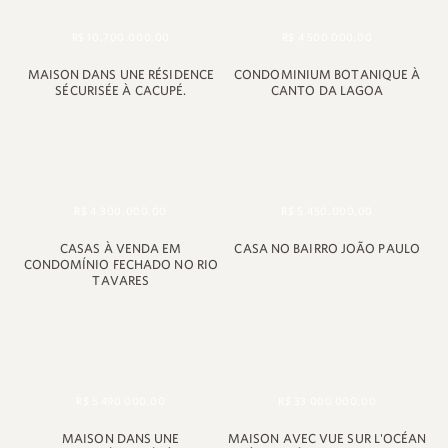
R$ 10.700.000,00
R$ 4 500 000,00
MAISON DANS UNE RÉSIDENCE
CONDOMINIUM BOTANIQUE À
SÉCURISÉE À CACUPÉ.
CANTO DA LAGOA
R$ 4.300.000,00
R$ 5.450.000,00
CASAS À VENDA EM
CASA NO BAIRRO JOÃO PAULO
CONDOMÍNIO FECHADO NO RIO
TAVARES
R$ 5 490 000,00
R$ 33 000 000,00
MAISON DANS UNE
MAISON AVEC VUE SUR L'OCÉAN