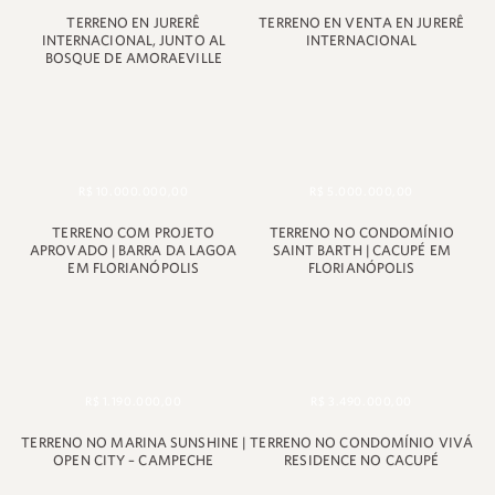
+55 48 99660 6799
TERRENO EN JURERÊ
TERRENO EN VENTA EN JURERÊ
INTERNACIONAL, JUNTO AL
INTERNACIONAL
BOSQUE DE AMORAEVILLE
R$ 10.000.000,00
R$ 5.000.000,00
TERRENO COM PROJETO
TERRENO NO CONDOMÍNIO
APROVADO | BARRA DA LAGOA
SAINT BARTH | CACUPÉ EM
EM FLORIANÓPOLIS
FLORIANÓPOLIS
R$ 1.190.000,00
R$ 3.490.000,00
TERRENO NO MARINA SUNSHINE |
TERRENO NO CONDOMÍNIO VIVÁ
OPEN CITY – CAMPECHE
RESIDENCE NO CACUPÉ