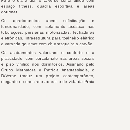
Para o dia a dia, o D/Verse conta ainda com
espaço fitness, quadra esportiva e áreas
gourmet.
Os apartamentos unem sofisticação e
funcionalidade, com isolamento acústico nas
tubulações, persianas motorizadas, fechaduras
eletrônicas, infraestrutura para toalheiro elétrico
e varanda gourmet com churrasqueira a carvão.
Os acabamentos valorizam o conforto e a
praticidade, com porcelanato nas áreas sociais
e piso vinílico nos dormitórios. Assinado pelo
Grupo Methafora e Patrícia Anastassiadis, o
D/Verse traduz um projeto contemporâneo,
elegante e conectado ao estilo de vida da Praia
Brava.
Para completar, o empreendimento contará com
uma área comercial e um espaço gastronômico
na Avenida Tom Traugott Wildi, trazendo ainda
mais conveniência ao dia a dia. D/Verse Beach
Concept.
Viva o equilíbrio perfeito entre exclusividade,