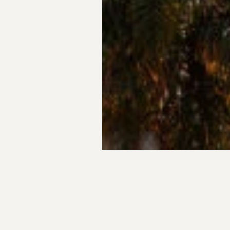
+55 48 99660 6799
R$ 4.590.369,00
Apartamento en el Yacht Club de Jurerê
R$ 2.018.000,00