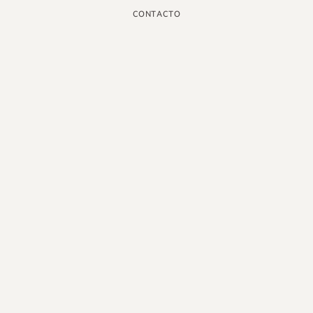
CONTACTO
INSTAGRAM
GOOGLE
FACEBOOK
LINKEDIN
PINTEREST
YOUTUBE
X
ESPAÑOL