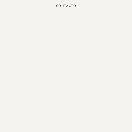
CONTACTO
INSTAGRAM
GOOGLE
FACEBOOK
LINKEDIN
PINTEREST
YOUTUBE
X
ESPAÑOL