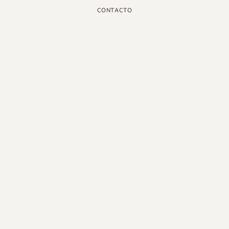
CONTACTO
INSTAGRAM
GOOGLE
FACEBOOK
LINKEDIN
PINTEREST
YOUTUBE
X
ESPAÑOL