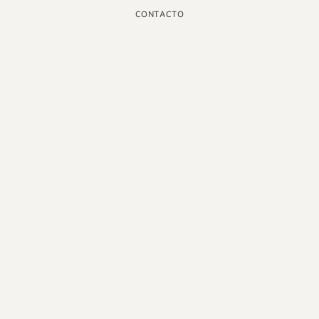
CONTACTO
INSTAGRAM
GOOGLE
FACEBOOK
LINKEDIN
PINTEREST
YOUTUBE
X
ESPAÑOL