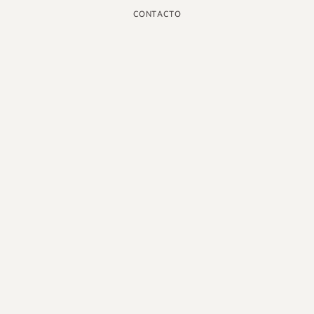
CONTACTO
INSTAGRAM
GOOGLE
FACEBOOK
LINKEDIN
PINTEREST
YOUTUBE
X
ESPAÑOL