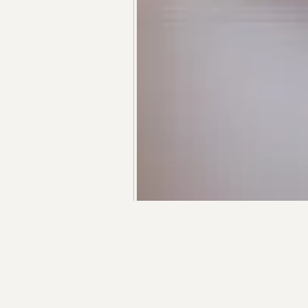
+55 48 99660 6799
R$ 3.300.000,00
Apartamento en un resort frente al mar en Praia da C
R$ 4.790.000,00