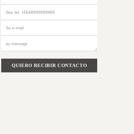
Please leave this field empty.
Confíe en nuestros agentes y asesores
inmobiliarios especializados para encontrar la
propiedad perfecta y garantizarle una vida
tranquila en Florianópolis. Nuestro equipo
trabaja con un concepto de servicio exclusivo,
ofreciendo una experiencia altamente
personalizada y bilingüe.