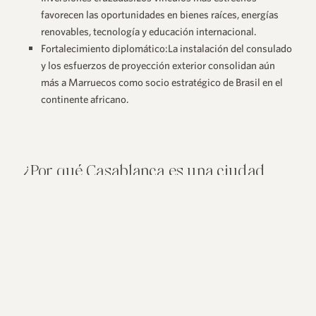
favorecen las oportunidades en bienes raíces, energías
+55 48 99660 6799
renovables, tecnología y educación internacional.
Fortalecimiento diplomático
:La instalación del consulado
y los esfuerzos de proyección exterior consolidan aún
más a Marruecos como socio estratégico de Brasil en el
continente africano.
¿Por qué Casablanca es una ciudad
clave en esta relación?
Casablanca é o principal
centro
econômico do Marrocos,
sendo responsável por grande parte das transações
comerciais do país. Além disso, é a cidade mais populosa e
moderna, com o maior aeroporto marroquino: o Aeroporto
Internacional Mohammed V.