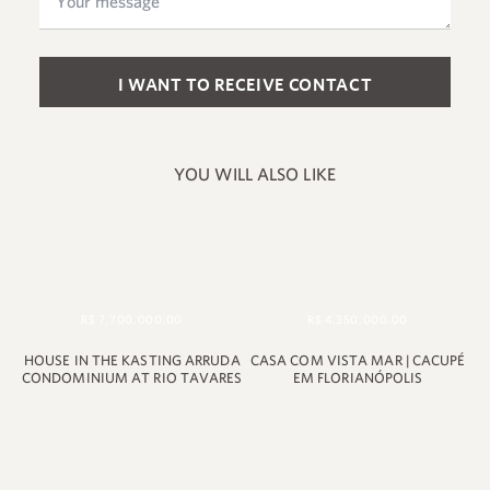
Please leave this field empty.
YOU WILL ALSO LIKE
R$ 7,700,000.00
R$ 4,350,000.00
HOUSE IN THE KASTING ARRUDA
CASA COM VISTA MAR | CACUPÉ
+55 48 99660 6799
CONDOMINIUM AT RIO TAVARES
EM FLORIANÓPOLIS