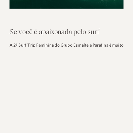
Se você é apaixonada pelo surf
A 2ª Surf Trip Feminina do Grupo Esmalte e Parafina é muito
mais do que um simples evento de surf; é uma celebração do
empoderamento feminino no esporte. Da inclusão e da união
entre mulheres que compartilham a paixão pelas ondas.
Realizada em um dos mais belos destinos de surf do Brasil,
essa surf trip promete ser uma experiência inesquecível para
todas as participantes.
Se você é apaixonada pelo surf e busca uma oportunidade de
viver momentos únicos, essa é sua chance de fazer parte de
uma comunidade que cresce a cada dia. Garanta sua vaga e
prepare-se para dias de muito surf, diversão e
companheirismo nas belas praias de
Florianópolis
.