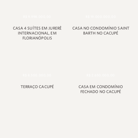
R$ 9.998.000,00
R$ 19.000.000,00
CASA 4 SUÍTES EM JURERÊ
CASA NO CONDOMÍNIO SAINT
INTERNACIONAL, EM
BARTH NO CACUPÉ
FLORIANÓPOLIS
R$ 8.500.000,00
R$ 2.650.000,00
TERRAÇO CACUPÉ
CASA EM CONDOMÍNIO
FECHADO NO CACUPÉ