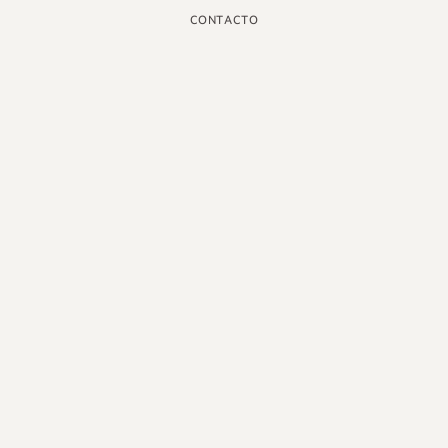
CONTACTO
INSTAGRAM
GOOGLE
FACEBOOK
LINKEDIN
PINTEREST
YOUTUBE
X
ESPAÑOL